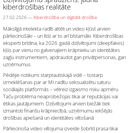
kiberdrošības realitāte
27.02.2026
—
Kiberdrošība un digitālā drošība
Mākslīgā intelekta radīti attēli un video kļūst arvien
pārliecinošāki – un līdz ar to arī bīstamāki. Kiberdrošības
eksperti brīdina, ka 2026. gadā dziļviltojumi (deepfakes)
kļūs par vienu no galvenajiem krāpnieku un identitātes
zagļu instrumentiem, apdraudot gan privātpersonas, gan
uzņēmumus.
Pēdējie notikumi starptautiskajā vidē – tostarp
izmeklēšanas par ar MI radītu seksualizētu saturu
sociālajās platformās – vēlreiz izgaismo risku apmēru.
Taču problēma neaprobežojas tikai ar reputācijas vai
ētikas jautājumiem. Dziļviltojumi arvien biežāk tiek
izmantoti finanšu krāpniecībā, uzņēmumu iekšējās
drošības apiešanā un identitātes viltošanā.
Pārliecinoša video viltojuma izveide šobrīd prasa tikai