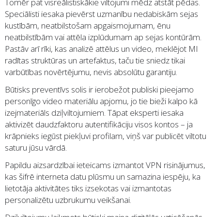
Tomēr pat visreālistiskākie viltojumi mēdz atstāt pēdas.
Speciālisti iesaka pievērst uzmanību nedabiskām sejas
kustībām, neatbilstošam apgaismojumam, ēnu
neatbilstībām vai attēla izplūdumam ap sejas kontūrām.
Pastāv arī rīki, kas analizē attēlus un video, meklējot MI
radītas struktūras un artefaktus, taču tie sniedz tikai
varbūtības novērtējumu, nevis absolūtu garantiju.
Būtisks preventīvs solis ir ierobežot publiski pieejamo
personīgo video materiālu apjomu, jo tie bieži kalpo kā
izejmateriāls dziļviltojumiem. Tāpat eksperti iesaka
aktivizēt daudzfaktoru autentifikāciju visos kontos – ja
krāpnieks iegūst piekļuvi profilam, viņš var publicēt viltotu
saturu jūsu vārdā.
Papildu aizsardzībai ieteicams izmantot VPN risinājumus,
kas šifrē interneta datu plūsmu un samazina iespēju, ka
lietotāja aktivitātes tiks izsekotas vai izmantotas
personalizētu uzbrukumu veikšanai.