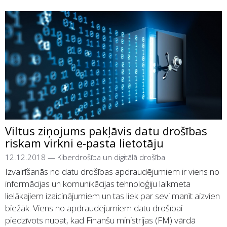
Viltus ziņojums pakļāvis datu drošības
riskam virkni e-pasta lietotāju
12.12.2018
—
Kiberdrošība un digitālā drošība
Izvairīšanās no datu drošības apdraudējumiem ir viens no
informācijas un komunikācijas tehnoloģiju laikmeta
lielākajiem izaicinājumiem un tas liek par sevi manīt aizvien
biežāk. Viens no apdraudējumiem datu drošībai
piedzīvots nupat, kad Finanšu ministrijas (FM) vārdā