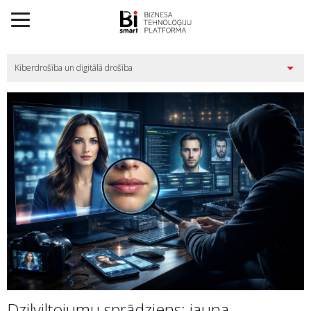
Dziļviltojumu sprādziens: jauna