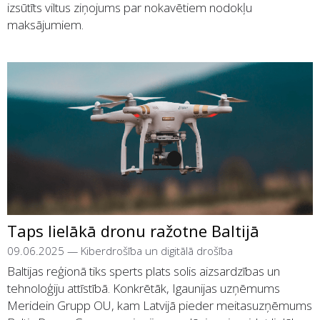
izsūtīts viltus ziņojums par nokavētiem nodokļu
maksājumiem.
Taps lielākā dronu ražotne Baltijā
09.06.2025
—
Kiberdrošība un digitālā drošība
Baltijas reģionā tiks sperts plats solis aizsardzības un
tehnoloģiju attīstībā. Konkrētāk, Igaunijas uzņēmums
Meridein Grupp OU, kam Latvijā pieder meitasuzņēmums