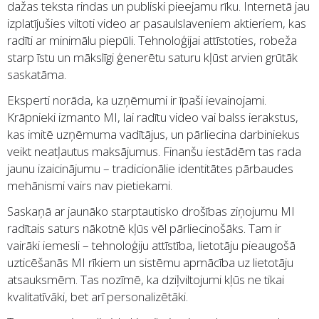
dažas teksta rindas un publiski pieejamu rīku. Internetā jau
izplatījušies viltoti video ar pasaulslaveniem aktieriem, kas
radīti ar minimālu piepūli. Tehnoloģijai attīstoties, robeža
starp īstu un mākslīgi ģenerētu saturu kļūst arvien grūtāk
saskatāma.
Eksperti norāda, ka uzņēmumi ir īpaši ievainojami.
Krāpnieki izmanto MI, lai radītu video vai balss ierakstus,
kas imitē uzņēmuma vadītājus, un pārliecina darbiniekus
veikt neatļautus maksājumus. Finanšu iestādēm tas rada
jaunu izaicinājumu – tradicionālie identitātes pārbaudes
mehānismi vairs nav pietiekami.
Saskaņā ar jaunāko starptautisko drošības ziņojumu MI
radītais saturs nākotnē kļūs vēl pārliecinošāks. Tam ir
vairāki iemesli – tehnoloģiju attīstība, lietotāju pieaugošā
uzticēšanās MI rīkiem un sistēmu apmācība uz lietotāju
atsauksmēm. Tas nozīmē, ka dziļviltojumi kļūs ne tikai
kvalitatīvāki, bet arī personalizētāki.