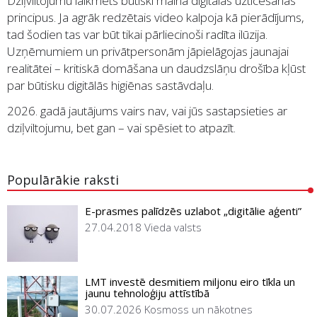
Dziļviltojumu laikmets būtiski maina digitālās uzticēšanās
principus. Ja agrāk redzētais video kalpoja kā pierādījums,
tad šodien tas var būt tikai pārliecinoši radīta ilūzija.
Uzņēmumiem un privātpersonām jāpielāgojas jaunajai
realitātei – kritiskā domāšana un daudzslāņu drošība kļūst
par būtisku digitālās higiēnas sastāvdaļu.
2026. gadā jautājums vairs nav, vai jūs sastapsieties ar
dziļviltojumu, bet gan – vai spēsiet to atpazīt.
Populārākie raksti
E-prasmes palīdzēs uzlabot „digitālie aģenti”
27.04.2018
Vieda valsts
LMT investē desmitiem miljonu eiro tīkla un
jaunu tehnoloģiju attīstībā
30.07.2026
Kosmoss un nākotnes