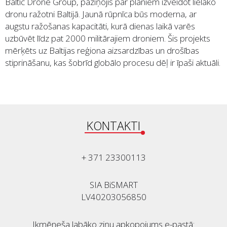
Baltic Drone Group, paziņojis par plāniem izveidot lielāko
dronu ražotni Baltijā. Jaunā rūpnīca būs moderna, ar
augstu ražošanas kapacitāti, kurā dienas laikā varēs
uzbūvēt līdz pat 2000 militārajiem droniem. Šis projekts
mērķēts uz Baltijas reģiona aizsardzības un drošības
stiprināšanu, kas šobrīd globālo procesu dēļ ir īpaši aktuāli.
KONTAKTI
+ 371 23300113
SIA BiSMART
LV40203056850
Ikmēneša labāko ziņu apkopojums e-pastā: