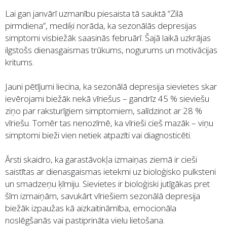
Lai gan janvārī uzmanību piesaista tā sauktā “Zilā
pirmdiena”, mediķi norāda, ka sezonālās depresijas
simptomi visbiežāk saasinās februārī. Šajā laikā uzkrājas
ilgstošs dienasgaismas trūkums, nogurums un motivācijas
kritums.
Jauni pētījumi liecina, ka sezonālā depresija sievietes skar
ievērojami biežāk nekā vīriešus – gandrīz 45 % sieviešu
ziņo par raksturīgiem simptomiem, salīdzinot ar 28 %
vīriešu. Tomēr tas nenozīmē, ka vīrieši cieš mazāk – viņu
simptomi bieži vien netiek atpazīti vai diagnosticēti.
Ārsti skaidro, ka garastāvokļa izmaiņas ziemā ir cieši
saistītas ar dienasgaismas ietekmi uz bioloģisko pulksteni
un smadzeņu ķīmiju. Sievietes ir bioloģiski jutīgākas pret
šīm izmaiņām, savukārt vīriešiem sezonālā depresija
biežāk izpaužas kā aizkaitināmība, emocionāla
noslēgšanās vai pastiprināta vielu lietošana.