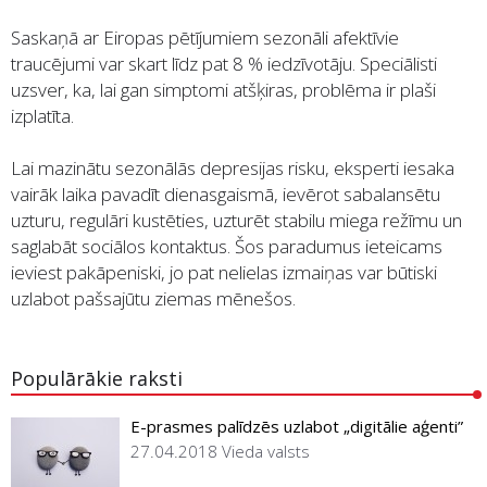
Saskaņā ar Eiropas pētījumiem sezonāli afektīvie
traucējumi var skart līdz pat 8 % iedzīvotāju. Speciālisti
uzsver, ka, lai gan simptomi atšķiras, problēma ir plaši
izplatīta.
Lai mazinātu sezonālās depresijas risku, eksperti iesaka
vairāk laika pavadīt dienasgaismā, ievērot sabalansētu
uzturu, regulāri kustēties, uzturēt stabilu miega režīmu un
saglabāt sociālos kontaktus. Šos paradumus ieteicams
ieviest pakāpeniski, jo pat nelielas izmaiņas var būtiski
uzlabot pašsajūtu ziemas mēnešos.
Populārākie raksti
E-prasmes palīdzēs uzlabot „digitālie aģenti”
27.04.2018
Vieda valsts